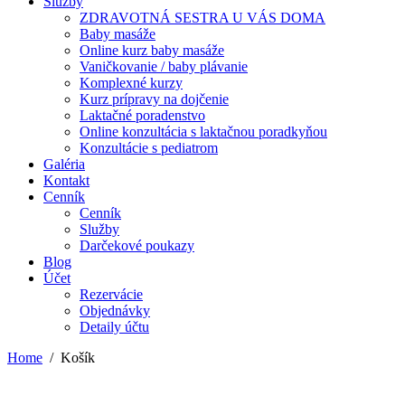
Služby
ZDRAVOTNÁ SESTRA U VÁS DOMA
Baby masáže
Online kurz baby masáže
Vaničkovanie / baby plávanie
Komplexné kurzy
Kurz prípravy na dojčenie
Laktačné poradenstvo
Online konzultácia s laktačnou poradkyňou
Konzultácie s pediatrom
Galéria
Kontakt
Cenník
Cenník
Služby
Darčekové poukazy
Blog
Účet
Rezervácie
Objednávky
Detaily účtu
Home
/
Košík