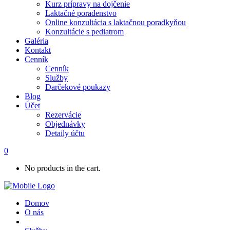
Kurz prípravy na dojčenie
Laktačné poradenstvo
Online konzultácia s laktačnou poradkyňou
Konzultácie s pediatrom
Galéria
Kontakt
Cenník
Cenník
Služby
Darčekové poukazy
Blog
Účet
Rezervácie
Objednávky
Detaily účtu
0
No products in the cart.
Domov
O nás