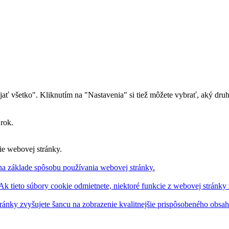
 webstránky je možné šíriť iba s povolením spoločnosti
We Care Ce
rijať všetko". Kliknutím na "Nastavenia" si tiež môžete vybrať, aký dru
 rok.
ie webovej stránky.
na základe spôsobu používania webovej stránky.
 Ak tieto súbory cookie odmietnete, niektoré funkcie z webovej stránky
ránky zvyšujete šancu na zobrazenie kvalitnejšie prispôsobeného obsa