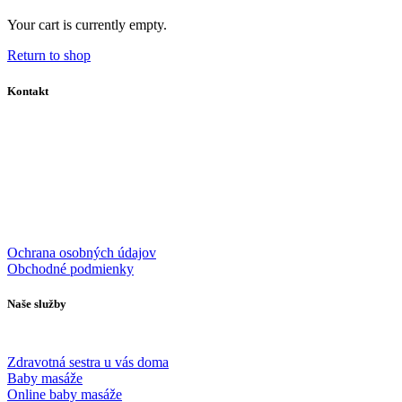
Your cart is currently empty.
Return to shop
Kontakt
info@wecarecentrum.sk
+421 903 888 826
Ochrana osobných údajov
Obchodné podmienky
Naše služby
Zdravotná sestra u vás doma
Baby masáže
Online baby masáže