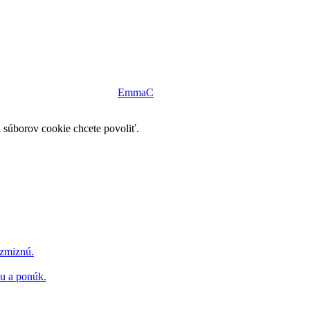
ntrum, s.r.o.
| design by
EmmaC
h súborov cookie chcete povoliť.
 zmiznú.
hu a ponúk.