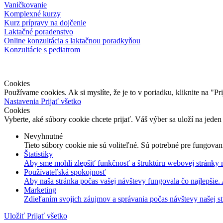
Vaničkovanie
Komplexné kurzy
Kurz prípravy na dojčenie
Laktačné poradenstvo
Online konzultácia s laktačnou poradkyňou
Konzultácie s pediatrom
© 2025, WE CARE CENTRUM | Všetky práva vyhradené | Obsah tejto
Cookies
Používame cookies. Ak si myslíte, že je to v poriadku, kliknite na "P
Nastavenia
Prijať všetko
Cookies
Vyberte, aké súbory cookie chcete prijať. Váš výber sa uloží na jeden
Nevyhnutné
Tieto súbory cookie nie sú voliteľné. Sú potrebné pre fungovan
Štatistiky
Aby sme mohli zlepšiť funkčnosť a štruktúru webovej stránky 
Používateľská spokojnosť
Aby naša stránka počas vašej návštevy fungovala čo najlepšie.
Marketing
Zdieľaním svojich záujmov a správania počas návštevy našej st
Uložiť
Prijať všetko