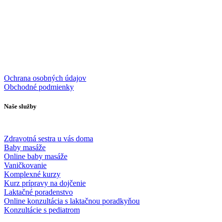
info@wecarecentrum.sk
+421 903 888 826
Ochrana osobných údajov
Obchodné podmienky
Naše služby
Zdravotná sestra u vás doma
Baby masáže
Online baby masáže
Vaničkovanie
Komplexné kurzy
Kurz prípravy na dojčenie
Laktačné poradenstvo
Online konzultácia s laktačnou poradkyňou
Konzultácie s pediatrom