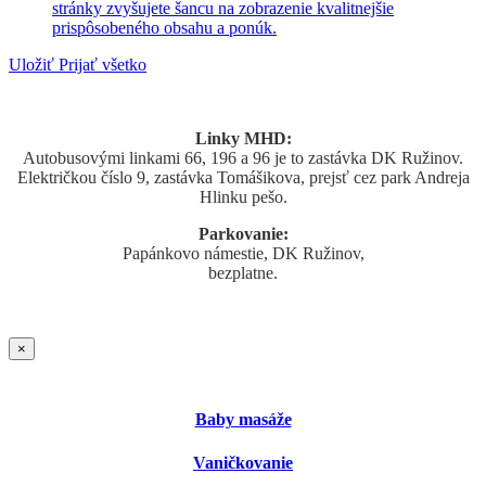
stránky zvyšujete šancu na zobrazenie kvalitnejšie
prispôsobeného obsahu a ponúk.
Uložiť
Prijať všetko
Linky MHD:
Autobusovými linkami 66, 196 a 96 je to zastávka DK Ružinov.
Električkou číslo 9, zastávka Tomášikova, prejsť cez park Andreja
Hlinku pešo.
Parkovanie:
Papánkovo námestie, DK Ružinov,
bezplatne.
×
Baby masáže
Vaničkovanie