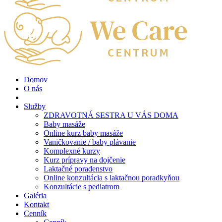
Domov
O nás
Služby
ZDRAVOTNÁ SESTRA U VÁS DOMA
Baby masáže
Online kurz baby masáže
Vaničkovanie / baby plávanie
Komplexné kurzy
Kurz prípravy na dojčenie
Laktačné poradenstvo
Online konzultácia s laktačnou poradkyňou
Konzultácie s pediatrom
Galéria
Kontakt
Cenník