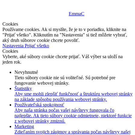
© 2025, WE CARE CENTRUM | Všetky práva vyhradené | Obsah
tejto webstránky je možné šíriť iba s povolením spoločnosti
We
Care Centrum, s.r.o.
| design by
EmmaC
Cookies
Používame cookies. Ak si myslíte, že je to v poriadku, kliknite na
"Prijať všetko". Kliknutím na "Nastavenia" si tiež môžete vybrať,
aký druh súborov cookie chcete povoliť.
Nastavenia
Prijať všetko
Cookies
Vyberte, aké súbory cookie chcete prijať. Váš výber sa uloží na
jeden rok.
Nevyhnutné
Tieto súbory cookie nie sú voliteľné. Sú potrebné pre
fungovanie webovej stránky.
Štatistiky
Aby sme mohli zlepšiť funkčnosť a štruktúru webovej stránky
na základe spôsobu používania webovej stránky.
Používateľská spokojnosť
Aby naša stránka počas vašej návštevy fungovala čo
najlepšie. Ak tieto súbory cookie odmietnete, niektoré funkcie
z webovej stránky zmiznú.
Marketing
Zdieľaním svojich záujmov a správania počas návštevy našej