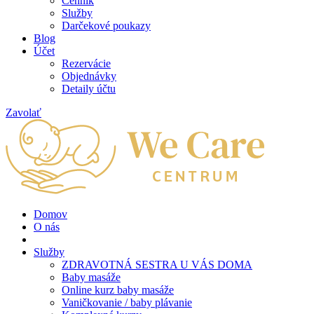
Cenník
Služby
Darčekové poukazy
Blog
Účet
Rezervácie
Objednávky
Detaily účtu
Zavolať
Domov
O nás
Služby
ZDRAVOTNÁ SESTRA U VÁS DOMA
Baby masáže
Online kurz baby masáže
Vaničkovanie / baby plávanie