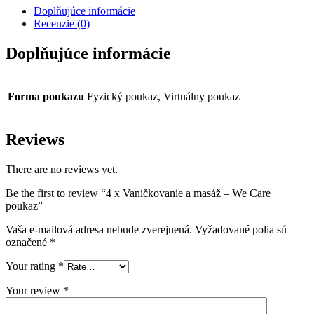
a
Doplňujúce informácie
masáž
Recenzie (0)
-
We
Doplňujúce informácie
Care
poukaz
počet
Forma poukazu
Fyzický poukaz, Virtuálny poukaz
Reviews
There are no reviews yet.
Be the first to review “4 x Vaničkovanie a masáž – We Care
poukaz”
Vaša e-mailová adresa nebude zverejnená.
Vyžadované polia sú
označené
*
Your rating
*
Your review
*