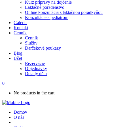
Kurz prípravy na dojčenie
Laktačné poradenstvo
Online konzultácia s laktačnou poradkyňou
Konzultácie s pediatrom
Galéria
Kontakt
Cenník
Cenník
Služby
Darčekové poukazy
Blog
Účet
Rezervácie
Objednávky
Detaily účtu
0
No products in the cart.
Domov
O nás