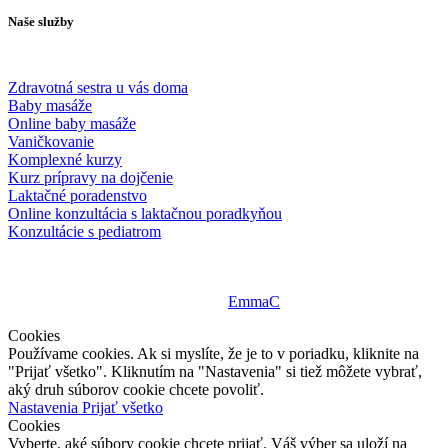
Naše služby
Zdravotná sestra u vás doma
Baby masáže
Online baby masáže
Vaničkovanie
Komplexné kurzy
Kurz prípravy na dojčenie
Laktačné poradenstvo
Online konzultácia s laktačnou poradkyňou
Konzultácie s pediatrom
© 2025, WE CARE CENTRUM | Všetky práva vyhradené | Obsah
tejto webstránky je možné šíriť iba s povolením spoločnosti
We
Care Centrum, s.r.o.
| design by
EmmaC
Cookies
Používame cookies. Ak si myslíte, že je to v poriadku, kliknite na
"Prijať všetko". Kliknutím na "Nastavenia" si tiež môžete vybrať,
aký druh súborov cookie chcete povoliť.
Nastavenia
Prijať všetko
Cookies
Vyberte, aké súbory cookie chcete prijať. Váš výber sa uloží na