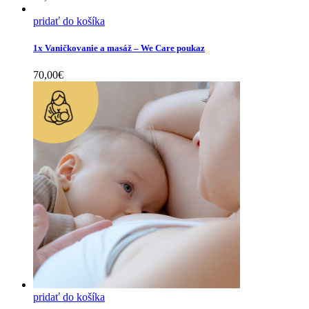
This
pridať do košíka
product
has
1x Vaničkovanie a masáž – We Care poukaz
multiple
variants.
70,00
€
The
options
may
be
chosen
on
the
product
page
pridať do košíka