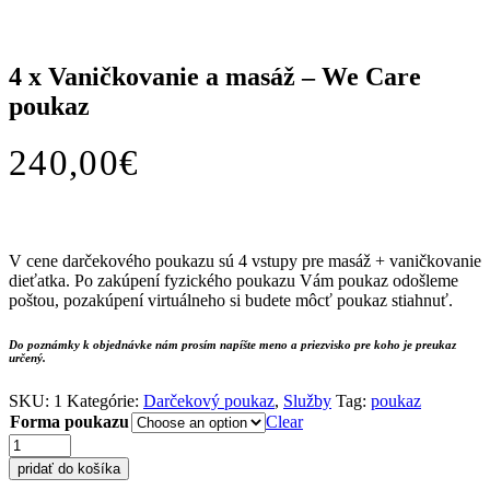
4 x Vaničkovanie a masáž – We Care
poukaz
240,00
€
V cene darčekového poukazu sú 4 vstupy pre masáž + vaničkovanie
dieťatka. Po zakúpení fyzického poukazu Vám poukaz odošleme
poštou, pozakúpení virtuálneho si budete môcť poukaz stiahnuť.
Do poznámky k objednávke nám prosím napíšte meno a priezvisko pre koho je preukaz
určený.
SKU:
1
Kategórie:
Darčekový poukaz
,
Služby
Tag:
poukaz
Forma poukazu
Clear
4
x
pridať do košíka
Vaničkovanie