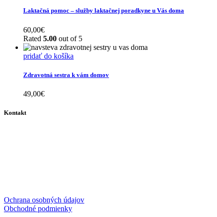
Laktačná pomoc – služby laktačnej poradkyne u Vás doma
60,00
€
Rated
5.00
out of 5
pridať do košíka
Zdravotná sestra k vám domov
49,00
€
Kontakt
info@wecarecentrum.sk
+421 903 888 826
Ochrana osobných údajov
Obchodné podmienky