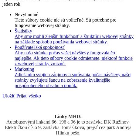
jeden rok.
Nevyhnutné
Tieto súbory cookie nie sú voliteľné. Sú potrebné pre
fungovanie webovej stránky.
Štatistiky
Aby sme mohli zlepšiť funkčnosť a štruktúru webovej stránky
na základe spôsobu používania webovej stránky.
Používateľská spokojnosť
Aby naša stránka počas vašej návštevy fungovala čo
najlepšie. Ak tieto súbory cookie odmietnete, niektoré funkcie
z webovej stránky zmiznú.
Marketing
Zdieľaním svojich záujmov a správania počas návštevy našej
stránky zvyšujete šancu na zobrazenie kvalitnejšie
prispôsobeného obsahu a ponúk.
Uložiť
Prijať všetko
Linky MHD:
Autobusovými linkami 66, 196 a 96 je to zastávka DK Ružinov.
Električkou číslo 9, zastávka Tomášikova, prejsť cez park Andreja
Hlinku pešo.