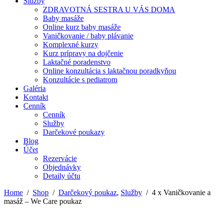
Služby
ZDRAVOTNÁ SESTRA U VÁS DOMA
Baby masáže
Online kurz baby masáže
Vaničkovanie / baby plávanie
Komplexné kurzy
Kurz prípravy na dojčenie
Laktačné poradenstvo
Online konzultácia s laktačnou poradkyňou
Konzultácie s pediatrom
Galéria
Kontakt
Cenník
Cenník
Služby
Darčekové poukazy
Blog
Účet
Rezervácie
Objednávky
Detaily účtu
Home
/
Shop
/
Darčekový poukaz
,
Služby
/
4 x Vaničkovanie a
masáž – We Care poukaz